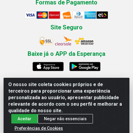
Formas de Pagamento
Site Seguro
Baixe já o APP da Esperança
O nosso site coleta cookies próprios e de
Esperança Nordeste - Rua Professor Caldas Filho, 291 -
terceiros para proporcionar uma experiência
Estância - Recife / PE CEP: 50771-335 - CNPJ
personalizada ao usuário, apresentar publicidade
03.666.136/0001-23
relevante de acordo com o seu perfil e melhorar a
qualidade do nosso site.
Aceitar
Negar não essenciais
Preferências de Cookies