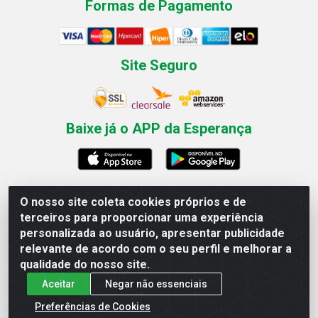
Formas de Pagamento
Site Seguro
Baixe já o APP da Esperança
O nosso site coleta cookies próprios e de
Esperança Nordeste - Rua Professor Caldas Filho, 291 -
terceiros para proporcionar uma experiência
Estância - Recife / PE CEP: 50771-335 - CNPJ
personalizada ao usuário, apresentar publicidade
03.666.136/0001-23
relevante de acordo com o seu perfil e melhorar a
qualidade do nosso site.
Aceitar
Negar não essenciais
Preferências de Cookies