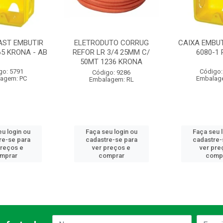
AST EMBUTIR
ELETRODUTO CORRUG
CAIXA EMBUT
65 KRONA - AB
REFOR LR 3/4 25MM C/
6080-1
50MT 1236 KRONA
go: 5791
Código:
Código: 9286
agem: PC
Embalag
Embalagem: RL
u login ou
Faça seu login ou
Faça seu 
re-se para
cadastre-se para
cadastre-
preços e
ver preços e
ver pre
mprar
comprar
comp