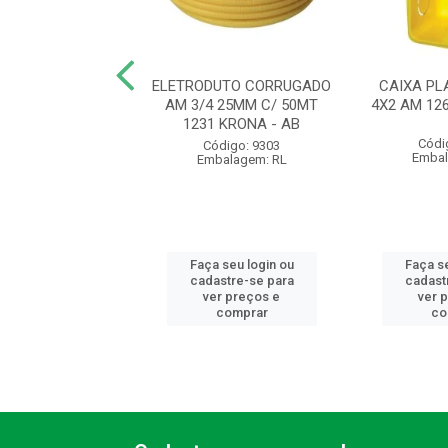
UTO CORRUGADO
ELETRODUTO CORRUGADO
CAIXA PL
 20MM C/ 50MT
AM 3/4 25MM C/ 50MT
4X2 AM 12
 KRONA - AB
1231 KRONA - AB
Códi
ódigo: 9300
Código: 9303
Embal
balagem: RL
Embalagem: RL
 seu login ou
Faça seu login ou
Faça se
astre-se para
cadastre-se para
cadast
er preços e
ver preços e
ver 
comprar
comprar
co