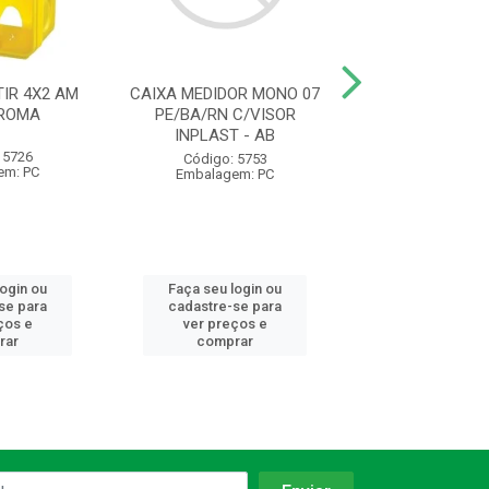
IR 4X2 AM
CAIXA MEDIDOR MONO 07
ELETRODUTO C
 ROMA
PE/BA/RN C/VISOR
AM 1/2 20MM 
INPLAST - AB
1230 KRONA
 5726
Código: 5753
Código: 93
em: PC
Embalagem: PC
Embalagem:
login ou
Faça seu login ou
Faça seu log
se para
cadastre-se para
cadastre-se 
ços e
ver preços e
ver preços
rar
comprar
comprar