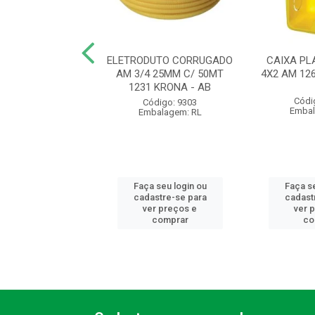
UTO CORRUGADO
ELETRODUTO CORRUGADO
CAIXA PL
 20MM C/ 50MT
AM 3/4 25MM C/ 50MT
4X2 AM 12
 KRONA - AB
1231 KRONA - AB
Códi
ódigo: 9300
Código: 9303
Embal
balagem: RL
Embalagem: RL
 seu login ou
Faça seu login ou
Faça se
astre-se para
cadastre-se para
cadast
er preços e
ver preços e
ver 
comprar
comprar
co