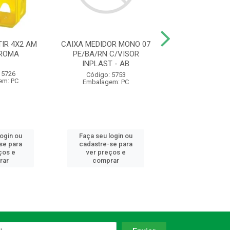
IR 4X2 AM
CAIXA MEDIDOR MONO 07
ELETRODUTO C
 ROMA
PE/BA/RN C/VISOR
AM 1/2 20MM 
INPLAST - AB
1230 KRONA
 5726
Código: 5753
Código: 93
em: PC
Embalagem: PC
Embalagem:
login ou
Faça seu login ou
Faça seu log
se para
cadastre-se para
cadastre-se 
ços e
ver preços e
ver preços
rar
comprar
comprar