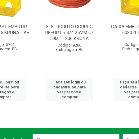
AST EMBUTIR
ELETRODUTO CORRUG
CAIXA EMBUT
65 KRONA - AB
REFOR LR 3/4 25MM C/
6080-1
50MT 1236 KRONA
go: 5791
Código:
Código: 9286
agem: PC
Embalag
Embalagem: RL
u login ou
Faça seu login ou
Faça seu 
re-se para
cadastre-se para
cadastre-
preços e
ver preços e
ver pre
mprar
comprar
comp