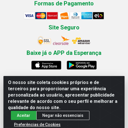
Formas de Pagamento
Site Seguro
Baixe já o APP da Esperança
O nosso site coleta cookies próprios e de
Esperança Nordeste - Rua Professor Caldas Filho, 291 -
terceiros para proporcionar uma experiência
Estância - Recife / PE CEP: 50771-335 - CNPJ
personalizada ao usuário, apresentar publicidade
03.666.136/0001-23
relevante de acordo com o seu perfil e melhorar a
qualidade do nosso site.
Aceitar
Negar não essenciais
Preferências de Cookies