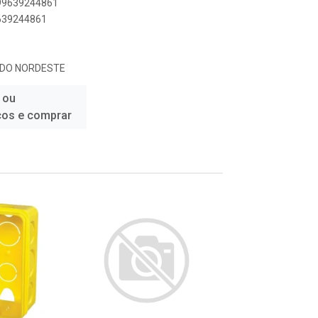
899639244861
9639244861
 DO NORDESTE
 ou
ços e comprar