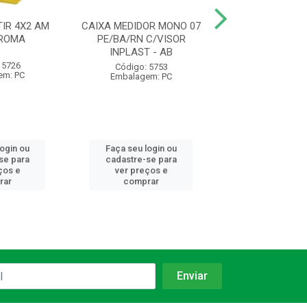
IR 4X2 AM
CAIXA MEDIDOR MONO 07
ELETRODUTO C
 ROMA
PE/BA/RN C/VISOR
AM 1/2 20MM 
INPLAST - AB
1230 KRONA
 5726
Código: 5753
Código: 93
em: PC
Embalagem: PC
Embalagem:
login ou
Faça seu login ou
Faça seu log
se para
cadastre-se para
cadastre-se 
ços e
ver preços e
ver preços
rar
comprar
comprar