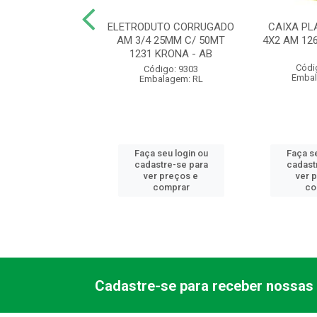
UTO CORRUGADO
ELETRODUTO CORRUGADO
CAIXA PL
 20MM C/ 50MT
AM 3/4 25MM C/ 50MT
4X2 AM 12
 KRONA - AB
1231 KRONA - AB
Códi
ódigo: 9300
Código: 9303
Embal
balagem: RL
Embalagem: RL
 seu login ou
Faça seu login ou
Faça se
astre-se para
cadastre-se para
cadast
er preços e
ver preços e
ver 
comprar
comprar
co
Cadastre-se para receber nossas 