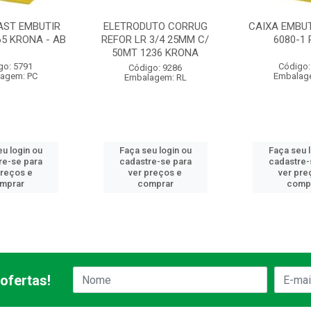
AST EMBUTIR
ELETRODUTO CORRUG
CAIXA EMBUT
65 KRONA - AB
REFOR LR 3/4 25MM C/
6080-1
50MT 1236 KRONA
go: 5791
Código:
Código: 9286
agem: PC
Embalag
Embalagem: RL
u login ou
Faça seu login ou
Faça seu 
re-se para
cadastre-se para
cadastre-
preços e
ver preços e
ver pre
mprar
comprar
comp
ofertas!