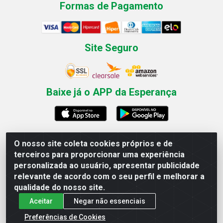
Formas de Pagamento
Site Seguro
Baixe já o APP da Esperança
O nosso site coleta cookies próprios e de
Esperança Nordeste - Rua Professor Caldas Filho, 291 -
terceiros para proporcionar uma experiência
Estância - Recife / PE CEP: 50771-335 - CNPJ
personalizada ao usuário, apresentar publicidade
03.666.136/0001-23
relevante de acordo com o seu perfil e melhorar a
qualidade do nosso site.
Aceitar
Negar não essenciais
Preferências de Cookies