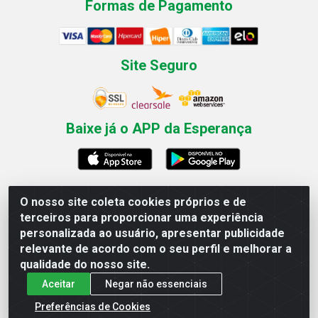
Formas de Pagamento
Site Seguro
Baixe já o APP da Esperança
O nosso site coleta cookies próprios e de
Esperança Nordeste - Rua Professor Caldas Filho, 291 -
terceiros para proporcionar uma experiência
Estância - Recife / PE CEP: 50771-335 - CNPJ
personalizada ao usuário, apresentar publicidade
03.666.136/0001-23
relevante de acordo com o seu perfil e melhorar a
qualidade do nosso site.
Aceitar
Negar não essenciais
Preferências de Cookies