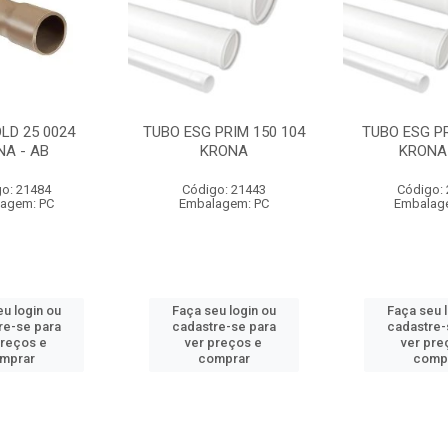
LD 25 0024
TUBO ESG PRIM 150 104
TUBO ESG PR
NA - AB
KRONA
KRONA 
o: 21484
Código: 21443
Código:
agem: PC
Embalagem: PC
Embalag
u login ou
Faça seu login ou
Faça seu 
re-se para
cadastre-se para
cadastre-
preços e
ver preços e
ver pre
mprar
comprar
comp