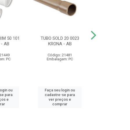
IM 50 101
TUBO SOLD 20 0023
TUBO SOLD 5
- AB
KRONA - AB
KRONA
 21449
Código: 21481
Código: 21
em: PC
Embalagem: PC
Embalagem:
login ou
Faça seu login ou
Faça seu log
se para
cadastre-se para
cadastre-se 
ços e
ver preços e
ver preços
rar
comprar
comprar