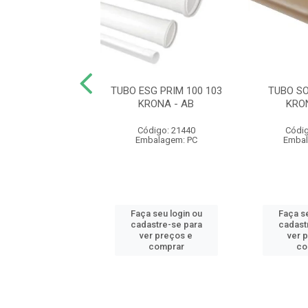
SOLD 50 0027
TUBO ESG PRIM 100 103
TUBO SO
KRONA
KRONA - AB
KRO
digo: 21494
Código: 21440
Códig
balagem: PC
Embalagem: PC
Embal
 seu login ou
Faça seu login ou
Faça se
astre-se para
cadastre-se para
cadast
er preços e
ver preços e
ver 
comprar
comprar
co