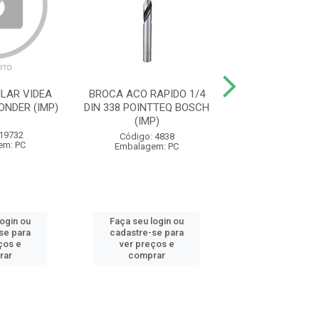
LAR VIDEA
BROCA ACO RAPIDO 1/4
SERRA MARMORE
ONDER (IMP)
DIN 338 POINTTEQ BOSCH
DISCO GDC 150
(IMP)
1500W BO
 19732
Código: 4838
Código: 19
em: PC
Embalagem: PC
Embalagem:
login ou
Faça seu login ou
Faça seu log
se para
cadastre-se para
cadastre-se 
ços e
ver preços e
ver preços
rar
comprar
comprar