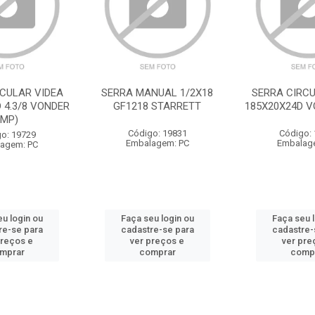
RCULAR VIDEA
SERRA MANUAL 1/2X18
SERRA CIRCU
 4.3/8 VONDER
GF1218 STARRETT
185X20X24D V
IMP)
Código: 19831
Código:
o: 19729
Embalagem: PC
Embalag
agem: PC
u login ou
Faça seu login ou
Faça seu 
re-se para
cadastre-se para
cadastre-
preços e
ver preços e
ver pre
mprar
comprar
comp