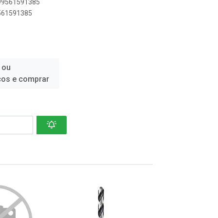
899561591385
9561591385
 ou
ços e comprar