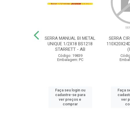
MARMORE IND S/
SERRA MANUAL BI METAL
SERRA CI
DC 150 154886E
UNIQUE 1/2X18 BS1218
110X20X24D
00W BOSCH
STARRETT - AB
(
digo: 19859
Código: 19839
Códig
balagem: PC
Embalagem: PC
Embal
 seu login ou
Faça seu login ou
Faça se
astre-se para
cadastre-se para
cadast
er preços e
ver preços e
ver 
comprar
comprar
co