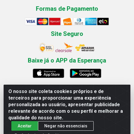
Formas de Pagamento
Site Seguro
Baixe já o APP da Esperança
O nosso site coleta cookies próprios e de
Esperança Nordeste - Rua Professor Caldas Filho, 291 -
terceiros para proporcionar uma experiência
Estância - Recife / PE CEP: 50771-335 - CNPJ
personalizada ao usuário, apresentar publicidade
03.666.136/0001-23
relevante de acordo com o seu perfil e melhorar a
qualidade do nosso site.
Aceitar
Negar não essenciais