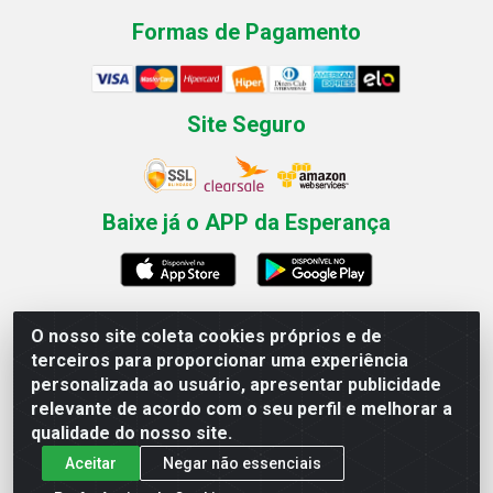
Formas de Pagamento
Site Seguro
Baixe já o APP da Esperança
O nosso site coleta cookies próprios e de
Esperança Nordeste - Rua Professor Caldas Filho, 291 -
terceiros para proporcionar uma experiência
Estância - Recife / PE CEP: 50771-335 - CNPJ
personalizada ao usuário, apresentar publicidade
03.666.136/0001-23
relevante de acordo com o seu perfil e melhorar a
qualidade do nosso site.
Aceitar
Negar não essenciais