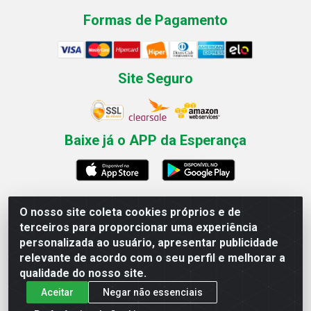
Formas de Pagamento
Site Seguro
Baixe já o APP da Esperança
O nosso site coleta cookies próprios e de
Esperança Nordeste - Rua Professor Caldas Filho, 291 -
terceiros para proporcionar uma experiência
Estância - Recife / PE CEP: 50771-335 - CNPJ
personalizada ao usuário, apresentar publicidade
03.666.136/0001-23
relevante de acordo com o seu perfil e melhorar a
qualidade do nosso site.
Aceitar
Negar não essenciais