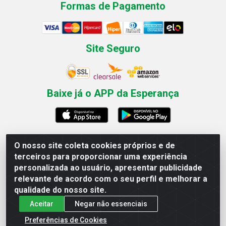
Formas de Pagamento
Site Seguro
Baixe já o APP da Esperança
O nosso site coleta cookies próprios e de
Esperança Nordeste - Rua Professor Caldas Filho, 291 -
terceiros para proporcionar uma experiência
Estância - Recife / PE CEP: 50771-335 - CNPJ
personalizada ao usuário, apresentar publicidade
03.666.136/0001-23
relevante de acordo com o seu perfil e melhorar a
qualidade do nosso site.
Aceitar
Negar não essenciais
Preferências de Cookies