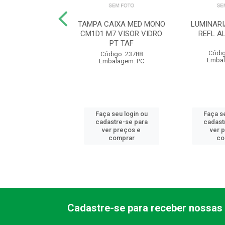
10A250VTHESI UP
TAMPA CAIXA MED MONO
LUMINAR
CM1D1 M7 VISOR VIDRO
REFL A
PT TAF
digo: 10322
Códig
Código: 23788
balagem: PC
Embal
Embalagem: PC
 seu login ou
Faça seu login ou
Faça se
astre-se para
cadastre-se para
cadast
er preços e
ver preços e
ver 
comprar
comprar
co
Cadastre-se para receber nossas 