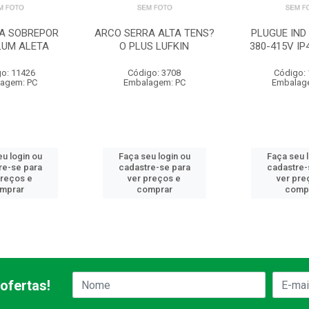
IA SOBREPOR
ARCO SERRA ALTA TENS?
PLUGUE IND
LUM ALETA
O PLUS LUFKIN
380-415V IP
o: 11426
Código: 3708
Código:
agem: PC
Embalagem: PC
Embalag
u login ou
Faça seu login ou
Faça seu 
re-se para
cadastre-se para
cadastre-
preços e
ver preços e
ver pre
mprar
comprar
comp
ofertas!