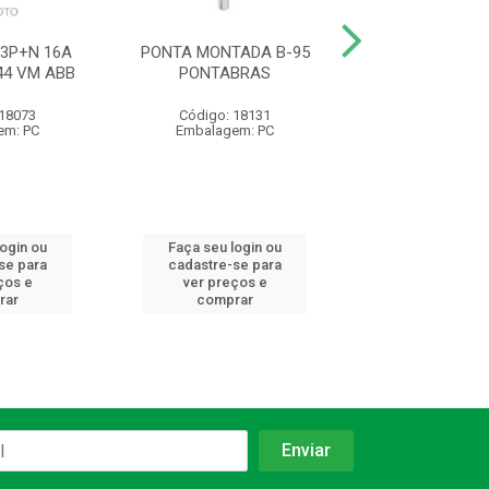
 3P+N 16A
PONTA MONTADA B-95
INT PAR 10A250
44 VM ABB
PONTABRAS
 18073
Código: 18131
Código: 10
em: PC
Embalagem: PC
Embalagem:
login ou
Faça seu login ou
Faça seu log
se para
cadastre-se para
cadastre-se 
ços e
ver preços e
ver preços
rar
comprar
comprar