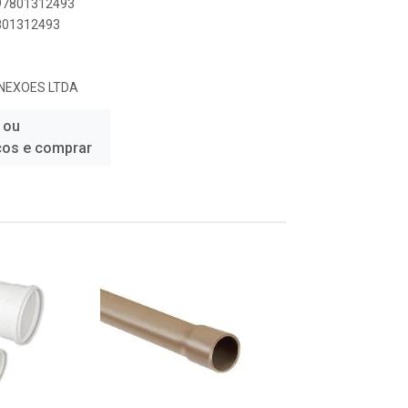
897801312493
7801312493
NEXOES LTDA
 ou
ços e comprar