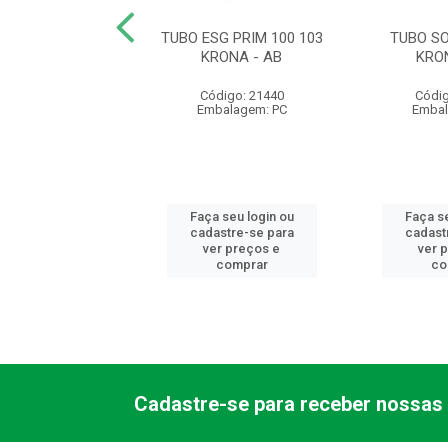
SOLD 50 0027
TUBO ESG PRIM 100 103
TUBO SO
KRONA
KRONA - AB
KRO
digo: 21494
Código: 21440
Códig
balagem: PC
Embalagem: PC
Embal
 seu login ou
Faça seu login ou
Faça se
astre-se para
cadastre-se para
cadast
er preços e
ver preços e
ver 
comprar
comprar
co
Cadastre-se para receber nossas 