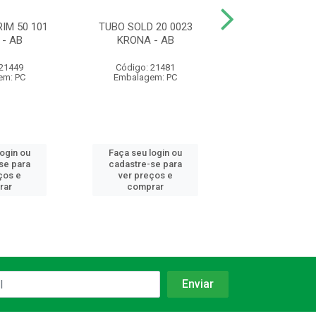
IM 50 101
TUBO SOLD 20 0023
TUBO SOLD 5
- AB
KRONA - AB
KRONA
 21449
Código: 21481
Código: 21
em: PC
Embalagem: PC
Embalagem:
login ou
Faça seu login ou
Faça seu log
se para
cadastre-se para
cadastre-se 
ços e
ver preços e
ver preços
rar
comprar
comprar