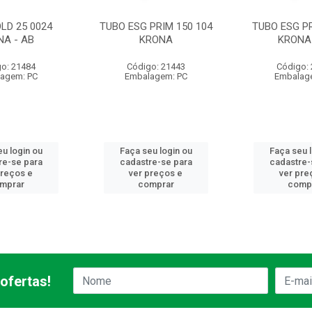
LD 25 0024
TUBO ESG PRIM 150 104
TUBO ESG PR
NA - AB
KRONA
KRONA 
o: 21484
Código: 21443
Código:
agem: PC
Embalagem: PC
Embalag
u login ou
Faça seu login ou
Faça seu 
re-se para
cadastre-se para
cadastre-
preços e
ver preços e
ver pre
mprar
comprar
comp
ofertas!