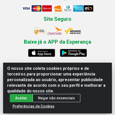
Site Seguro
Baixe já o APP da Esperança
O nosso site coleta cookies próprios e de
Esperança Nordeste - Rua Professor Caldas Filho, 291 -
terceiros para proporcionar uma experiência
Estância - Recife / PE CEP: 50771-335 - CNPJ
personalizada ao usuário, apresentar publicidade
03.666.136/0001-23
relevante de acordo com o seu perfil e melhorar a
qualidade do nosso site.
Aceitar
Negar não essenciais
Preferências de Cookies