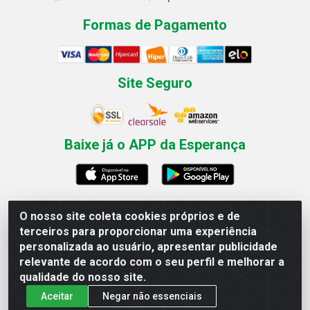
Formas de Pagamento
Site Seguro
Baixe já o APP da Esperança
O nosso site coleta cookies próprios e de
Esperança Nordeste - Rua Professor Caldas Filho, 291 -
terceiros para proporcionar uma experiência
Estância - Recife / PE CEP: 50771-335 - CNPJ
personalizada ao usuário, apresentar publicidade
03.666.136/0001-23
relevante de acordo com o seu perfil e melhorar a
qualidade do nosso site.
Aceitar
Negar não essenciais