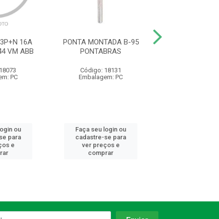
 3P+N 16A
PONTA MONTADA B-95
INT PAR 10A250
44 VM ABB
PONTABRAS
 18073
Código: 18131
Código: 10
em: PC
Embalagem: PC
Embalagem:
login ou
Faça seu login ou
Faça seu log
se para
cadastre-se para
cadastre-se 
ços e
ver preços e
ver preços
rar
comprar
comprar