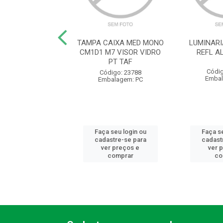
10A250VTHESI UP
TAMPA CAIXA MED MONO
LUMINAR
CM1D1 M7 VISOR VIDRO
REFL A
PT TAF
digo: 10322
Códig
Código: 23788
balagem: PC
Embal
Embalagem: PC
 seu login ou
Faça seu login ou
Faça se
astre-se para
cadastre-se para
cadast
er preços e
ver preços e
ver 
comprar
comprar
co