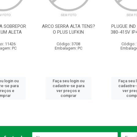
IA SOBREPOR
ARCO SERRA ALTA TENS?
PLUGUE IND
LUM ALETA
O PLUS LUFKIN
380-415V IP
o: 11426
Código: 3708
Código:
agem: PC
Embalagem: PC
Embalag
u login ou
Faça seu login ou
Faça seu 
re-se para
cadastre-se para
cadastre-
preços e
ver preços e
ver pre
mprar
comprar
comp