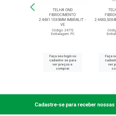
DRADA N 3 CABO
TELHA OND
TEL
 Y PLASTICO
FIBROCIMENTO
FIBR
34 TRAMONTINA -
2.44X1.10X5MM IMBRALIT -
2.44X0,50X
V...
VE
digo: 12581
Código: 24772
Códig
balagem: PC
Embalagem: PC
Embal
 seu login ou
Faça seu login ou
Faça se
astre-se para
cadastre-se para
cadast
er preços e
ver preços e
ver 
comprar
comprar
co
Cadastre-se para receber nossas 