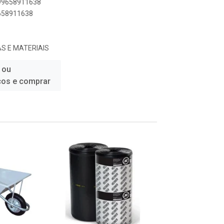
899658911638
9658911638
S E MATERIAIS
 ou
ços e comprar