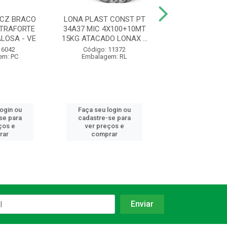
CZ BRACO
LONA PLAST CONST PT
PA QUADRADA N
TRAFORTE
34A37 MIC 4X100+10MT
MAD Y PLAS
LOSA - VE
15KG ATACADO LONAX ...
77464/434 TRAM
V...
 6042
Código: 11372
em: PC
Embalagem: RL
Código: 12
Embalagem:
login ou
Faça seu login ou
Faça seu log
se para
cadastre-se para
cadastre-se 
ços e
ver preços e
ver preços
rar
comprar
comprar