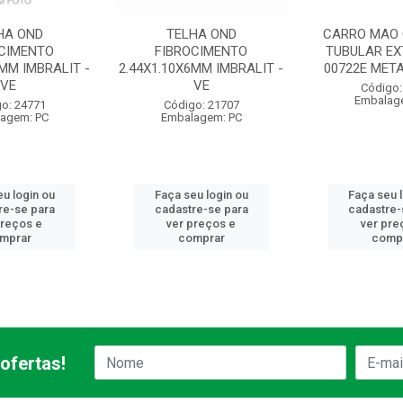
HA OND
TELHA OND
CARRO MAO 
OCIMENTO
FIBROCIMENTO
TUBULAR EX
4MM IMBRALIT -
2.44X1.10X6MM IMBRALIT -
00722E META
VE
VE
Código:
Embalag
o: 24771
Código: 21707
agem: PC
Embalagem: PC
u login ou
Faça seu login ou
Faça seu 
re-se para
cadastre-se para
cadastre-
preços e
ver preços e
ver pre
mprar
comprar
comp
ofertas!