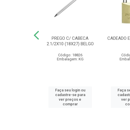
 RECOZIDO PT
PREGO C/ CABECA
CADEADO E
KG VONDER (IMP)
2.1/2X10 (18X27) BELGO
- AB
Código: 18826
Códi
digo: 24289
Embalagem: KG
Embal
balagem: KG
 seu login ou
Faça seu login ou
Faça se
astre-se para
cadastre-se para
cadast
er preços e
ver preços e
ver 
comprar
comprar
co