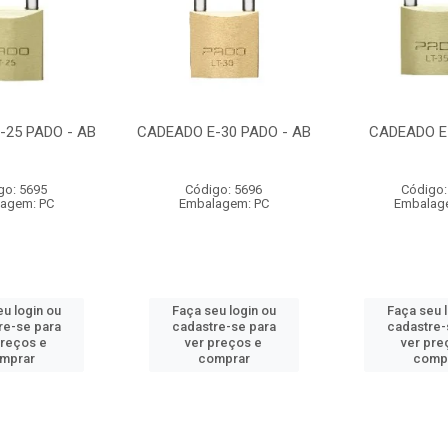
-25 PADO - AB
CADEADO E-30 PADO - AB
CADEADO E
go: 5695
Código: 5696
Código:
agem: PC
Embalagem: PC
Embalag
u login ou
Faça seu login ou
Faça seu 
re-se para
cadastre-se para
cadastre-
preços e
ver preços e
ver pre
mprar
comprar
comp