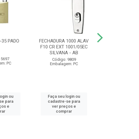
-35 PADO
FECHADURA 1000 ALAV
ARAME RECOZ
F10 CR EXT 1001/05EC
BWS18 1KG VOND
SILVANA - AB
- AB
 5697
Código: 9809
Código: 24
em: PC
Embalagem: PC
Embalagem:
login ou
Faça seu login ou
Faça seu log
se para
cadastre-se para
cadastre-se 
ços e
ver preços e
ver preços
rar
comprar
comprar