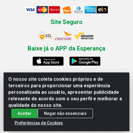
Site Seguro
Baixe já o APP da Esperança
O nosso site coleta cookies próprios e de
Esperança Nordeste - Rua Professor Caldas Filho, 291 -
terceiros para proporcionar uma experiência
Estância - Recife / PE CEP: 50771-335 - CNPJ
personalizada ao usuário, apresentar publicidade
03.666.136/0001-23
relevante de acordo com o seu perfil e melhorar a
qualidade do nosso site.
Aceitar
Negar não essenciais
Preferências de Cookies