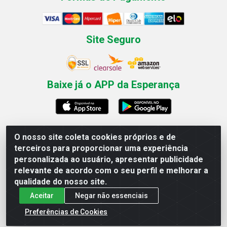
Site Seguro
Baixe já o APP da Esperança
O nosso site coleta cookies próprios e de
Esperança Nordeste - Rua Professor Caldas Filho, 291 -
terceiros para proporcionar uma experiência
Estância - Recife / PE CEP: 50771-335 - CNPJ
personalizada ao usuário, apresentar publicidade
03.666.136/0001-23
relevante de acordo com o seu perfil e melhorar a
qualidade do nosso site.
Aceitar
Negar não essenciais
Preferências de Cookies