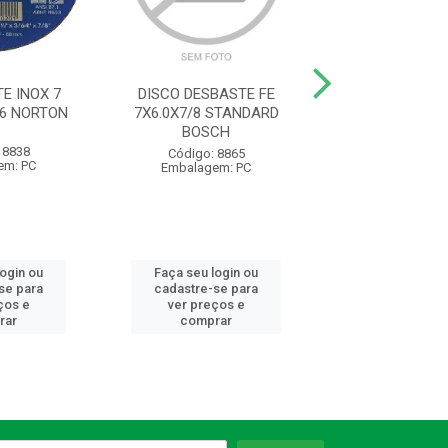
E INOX 7
DISCO DESBASTE FE
DISCO DESBAS
.6 NORTON
7X6.0X7/8 STANDARD
180BDA640 N
BOSCH
 8838
Código: 88
Código: 8865
em: PC
Embalagem:
Embalagem: PC
login ou
Faça seu login ou
Faça seu log
se para
cadastre-se para
cadastre-se 
ços e
ver preços e
ver preços
rar
comprar
comprar