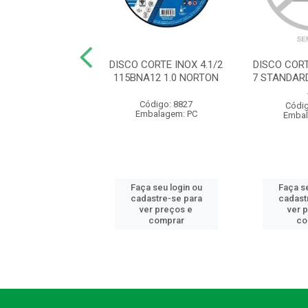
DESBASTE FE 7
DISCO CORTE INOX 4.1/2
DISCO COR
DA640 NORTON
115BNA12 1.0 NORTON
7 STANDARD
ódigo: 8861
Código: 8827
Códig
balagem: PC
Embalagem: PC
Embal
 seu login ou
Faça seu login ou
Faça se
astre-se para
cadastre-se para
cadast
er preços e
ver preços e
ver 
comprar
comprar
co