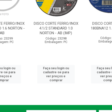
TE FERRO/INOX
DISCO CORTE FERRO/INOX
DISCO CORT
 1.6 NORTON -
4.1/2 STANDARD 1.0
180BNA12 1
AB
NORTON - AB (IMP)
Código:
o: 23299
Código: 23298
Embalag
agem: PC
Embalagem: PC
u login ou
Faça seu login ou
Faça seu 
re-se para
cadastre-se para
cadastre-
preços e
ver preços e
ver pre
mprar
comprar
comp