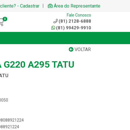
|
cliente? - Cadastrar
Área do Representante
Fale Conosco
0
(81) 2128-6888
(81) 99429-9910
VOLTAR
 G220 A295 TATU
TATU
00050
898088921224
8088921224