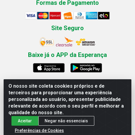
Formas de Pagamento
Site Seguro
Baixe já o APP da Esperança
O nosso site coleta cookies próprios e de
Esperança Nordeste - Rua Professor Caldas Filho, 291 -
terceiros para proporcionar uma experiência
Estância - Recife / PE CEP: 50771-335 - CNPJ
personalizada ao usuário, apresentar publicidade
03.666.136/0001-23
relevante de acordo com o seu perfil e melhorar a
qualidade do nosso site.
Aceitar
Negar não essenciais
Preferências de Cookies