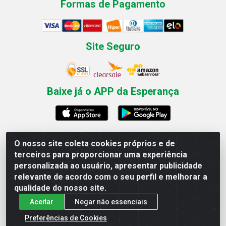
Formas de Pagamento
Site Seguro
Baixe já o APP da Esperança
O nosso site coleta cookies próprios e de
Esperança Nordeste - Rua Professor Caldas Filho, 291 -
terceiros para proporcionar uma experiência
Estância - Recife / PE CEP: 50771-335 - CNPJ
personalizada ao usuário, apresentar publicidade
03.666.136/0001-23
relevante de acordo com o seu perfil e melhorar a
qualidade do nosso site.
Aceitar
Negar não essenciais
Preferências de Cookies