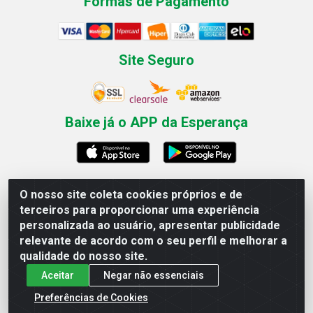
Formas de Pagamento
Site Seguro
Baixe já o APP da Esperança
O nosso site coleta cookies próprios e de
Esperança Nordeste - Rua Professor Caldas Filho, 291 -
terceiros para proporcionar uma experiência
Estância - Recife / PE CEP: 50771-335 - CNPJ
personalizada ao usuário, apresentar publicidade
03.666.136/0001-23
relevante de acordo com o seu perfil e melhorar a
qualidade do nosso site.
Aceitar
Negar não essenciais
Preferências de Cookies