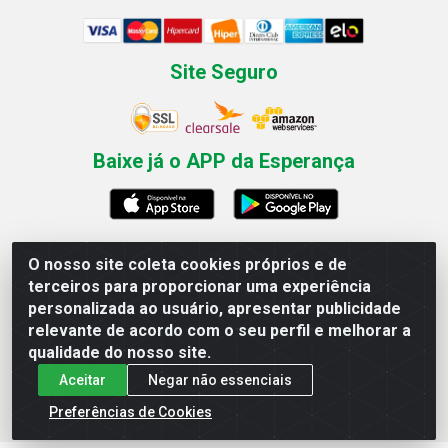
Site Seguro
Baixe já o APP da Esperança
O nosso site coleta cookies próprios e de
Esperança Nordeste - Rua Professor Caldas Filho, 291 -
terceiros para proporcionar uma experiência
Estância - Recife / PE CEP: 50771-335 - CNPJ
personalizada ao usuário, apresentar publicidade
03.666.136/0001-23
relevante de acordo com o seu perfil e melhorar a
qualidade do nosso site.
Aceitar
Negar não essenciais
Preferências de Cookies