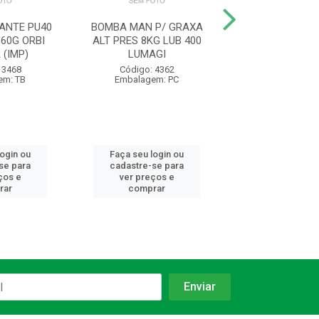
ANTE PU40
BOMBA MAN P/ GRAXA
ADESIVO M
60G ORBI
ALT PRES 8KG LUB 400
PLASTICA FIX
 (IMP)
LUMAGI
ROYAL F
 3468
Código: 4362
Código: 34
em: TB
Embalagem: PC
Embalagem:
login ou
Faça seu login ou
Faça seu log
se para
cadastre-se para
cadastre-se 
ços e
ver preços e
ver preços
rar
comprar
comprar