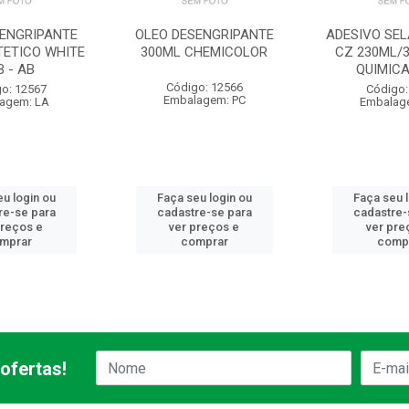
SENGRIPANTE
OLEO DESENGRIPANTE
ADESIVO SEL
TETICO WHITE
300ML CHEMICOLOR
CZ 230ML/3
B - AB
QUIMICA
Código: 12566
o: 12567
Código:
Embalagem: PC
agem: LA
Embalag
u login ou
Faça seu login ou
Faça seu 
re-se para
cadastre-se para
cadastre-
preços e
ver preços e
ver pre
mprar
comprar
comp
ofertas!