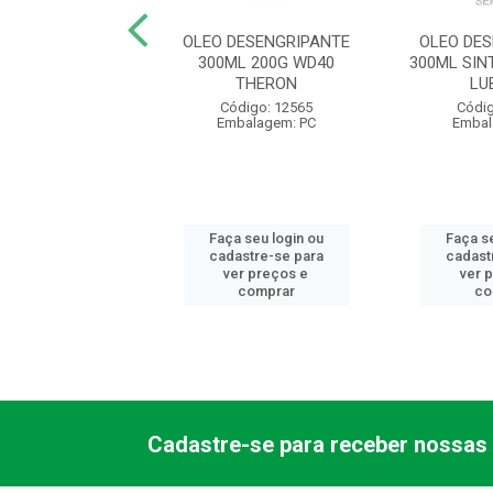
SIVO MASSA
OLEO DESENGRIPANTE
OLEO DE
CA FIX BR 1KG
300ML 200G WD40
300ML SIN
OYAL FIX
THERON
LU
ódigo: 3457
Código: 12565
Códig
balagem: LA
Embalagem: PC
Embal
 seu login ou
Faça seu login ou
Faça se
astre-se para
cadastre-se para
cadast
er preços e
ver preços e
ver 
comprar
comprar
co
Cadastre-se para receber nossas 