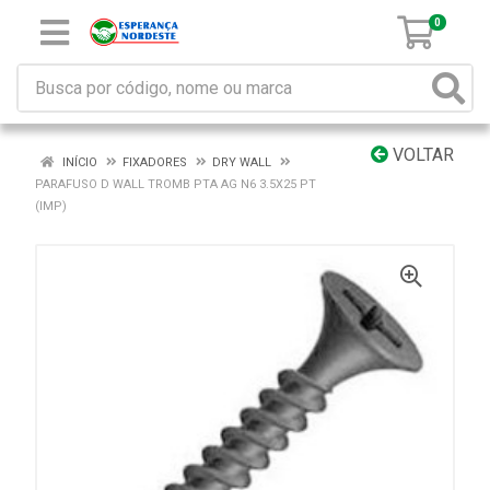
0
VOLTAR
INÍCIO
FIXADORES
DRY WALL
PARAFUSO D WALL TROMB PTA AG N6 3.5X25 PT
(IMP)