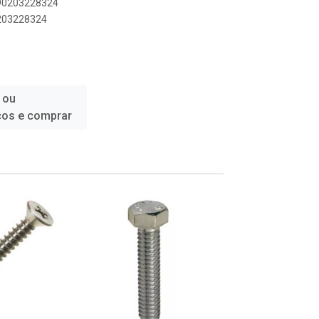
890203228324
0203228324
 ou
ços e comprar