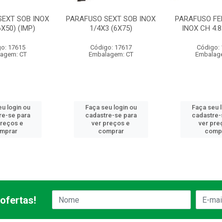
SEXT SOB INOX
PARAFUSO SEXT SOB INOX
PARAFUSO FE
6X50) (IMP)
1/4X3 (6X75)
INOX CH 4.8
o: 17615
Código: 17617
Código:
agem: CT
Embalagem: CT
Embalag
u login ou
Faça seu login ou
Faça seu 
re-se para
cadastre-se para
cadastre-
preços e
ver preços e
ver pre
mprar
comprar
comp
ofertas!