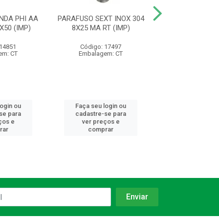
NDA PHI AA
PARAFUSO SEXT INOX 304
PARAFUSO FEND
X50 (IMP)
8X25 MA RT (IMP)
INOX CH 4.2X3
 14851
Código: 17497
Código: 14
em: CT
Embalagem: CT
Embalagem:
login ou
Faça seu login ou
Faça seu log
se para
cadastre-se para
cadastre-se 
ços e
ver preços e
ver preços
rar
comprar
comprar