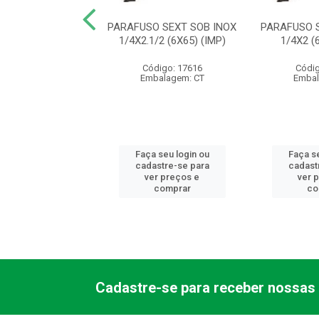
O FENDA PHI AA
PARAFUSO SEXT SOB INOX
PARAFUSO 
H 4.2X38 (IMP)
1/4X2.1/2 (6X65) (IMP)
1/4X2 (
digo: 14850
Código: 17616
Códig
balagem: CT
Embalagem: CT
Embal
 seu login ou
Faça seu login ou
Faça se
astre-se para
cadastre-se para
cadast
er preços e
ver preços e
ver 
comprar
comprar
co
Cadastre-se para receber nossas 