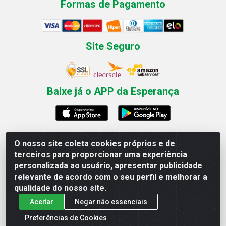
Formas de Pagamento
Site Seguro
Baixe já o APP da Esperança
O nosso site coleta cookies próprios e de
Esperança Nordeste - Rua Professor Caldas Filho, 291 -
terceiros para proporcionar uma experiência
Estância - Recife / PE CEP: 50771-335 - CNPJ
personalizada ao usuário, apresentar publicidade
03.666.136/0001-23
relevante de acordo com o seu perfil e melhorar a
qualidade do nosso site.
Aceitar
Negar não essenciais
Preferências de Cookies