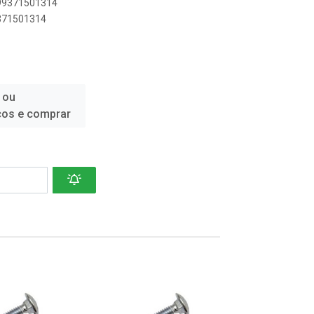
899371501314
9371501314
 ou
ços e comprar