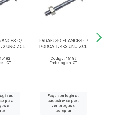
RANCES C/
PARAFUSO FRANCES C/
PARAFUSO FRA
1/2 UNC ZCL
PORCA 1/4X3 UNC ZCL
PORCA 5/16X4.
ZCL
 15182
Código: 15189
Código: 15
em: CT
Embalagem: CT
Embalagem:
login ou
Faça seu login ou
Faça seu log
se para
cadastre-se para
cadastre-se 
ços e
ver preços e
ver preços
rar
comprar
comprar