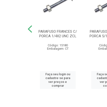
SO FRANCES C/
PARAFUSO FRANCES C/
PARAFUSO
5/16X4.1/2 UNC
PORCA 1/4X2 UNC ZCL
PORCA 5/
ZCL
Código: 15180
Códig
digo: 15298
Embalagem: CT
Embal
balagem: CT
 seu login ou
Faça seu login ou
Faça se
astre-se para
cadastre-se para
cadast
er preços e
ver preços e
ver 
comprar
comprar
co