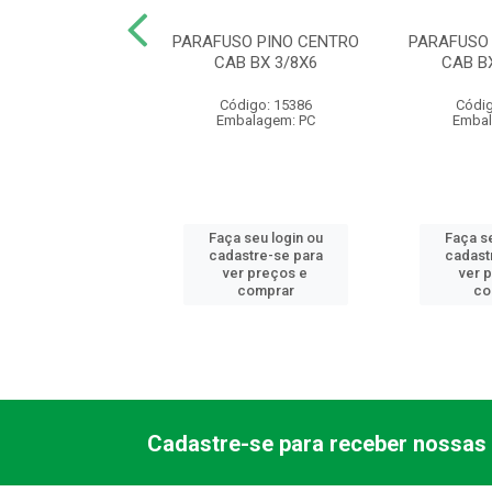
SO/PINO CENTRO
PARAFUSO PINO CENTRO
PARAFUSO
X 3/8X4 (IMP)
CAB BX 3/8X6
CAB B
digo: 17646
Código: 15386
Códig
balagem: PC
Embalagem: PC
Embal
 seu login ou
Faça seu login ou
Faça se
astre-se para
cadastre-se para
cadast
er preços e
ver preços e
ver 
comprar
comprar
co
Cadastre-se para receber nossas 