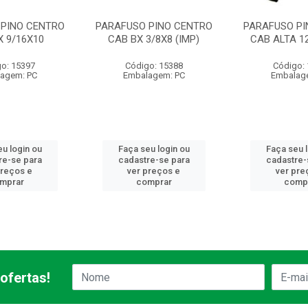
 PINO CENTRO
PARAFUSO PINO CENTRO
PARAFUSO PI
X 9/16X10
CAB BX 3/8X8 (IMP)
CAB ALTA 12
o: 15397
Código: 15388
Código:
agem: PC
Embalagem: PC
Embalag
u login ou
Faça seu login ou
Faça seu 
re-se para
cadastre-se para
cadastre-
preços e
ver preços e
ver pre
mprar
comprar
comp
ofertas!