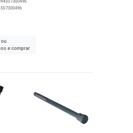
7894507300496
94507300496
 ou
ços e comprar