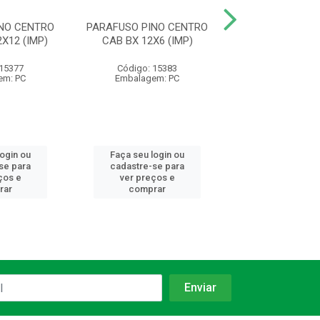
NO CENTRO
PARAFUSO PINO CENTRO
PARAFUSO/PINO
X12 (IMP)
CAB BX 12X6 (IMP)
CAB BX 3/8X4
 15377
Código: 15383
Código: 17
em: PC
Embalagem: PC
Embalagem:
login ou
Faça seu login ou
Faça seu log
se para
cadastre-se para
cadastre-se 
ços e
ver preços e
ver preços
rar
comprar
comprar