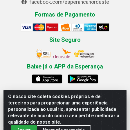
facebook.com/esperancanordeste
Formas de Pagamento
Site Seguro
Baixe já o APP da Esperança
O nosso site coleta cookies próprios e de
Esperança Nordeste - Rua Professor Caldas Filho, 291 -
terceiros para proporcionar uma experiência
Estância - Recife / PE CEP: 50771-335 - CNPJ
personalizada ao usuário, apresentar publicidade
03.666.136/0001-23
relevante de acordo com o seu perfil e melhorar a
qualidade do nosso site.
Aceitar
Negar não essenciais