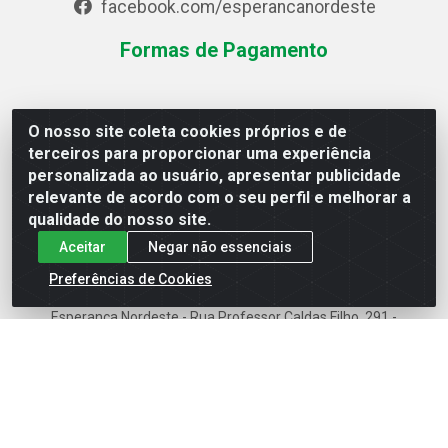
facebook.com/esperancanordeste
Formas de Pagamento
Site Seguro
O nosso site coleta cookies próprios e de
terceiros para proporcionar uma experiência
personalizada ao usuário, apresentar publicidade
relevante de acordo com o seu perfil e melhorar a
Baixe já o APP da Esperança
qualidade do nosso site.
Aceitar
Negar não essenciais
Preferências de Cookies
Esperança Nordeste - Rua Professor Caldas Filho, 291 -
Estância - Recife / PE CEP: 50771-335 - CNPJ
03.666.136/0001-23