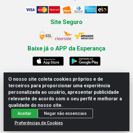
Site Seguro
Baixe já o APP da Esperança
O nosso site coleta cookies próprios e de
Esperança Nordeste - Rua Professor Caldas Filho, 291 -
terceiros para proporcionar uma experiência
Estância - Recife / PE CEP: 50771-335 - CNPJ
personalizada ao usuário, apresentar publicidade
03.666.136/0001-23
relevante de acordo com o seu perfil e melhorar a
qualidade do nosso site.
Aceitar
Negar não essenciais
Preferências de Cookies