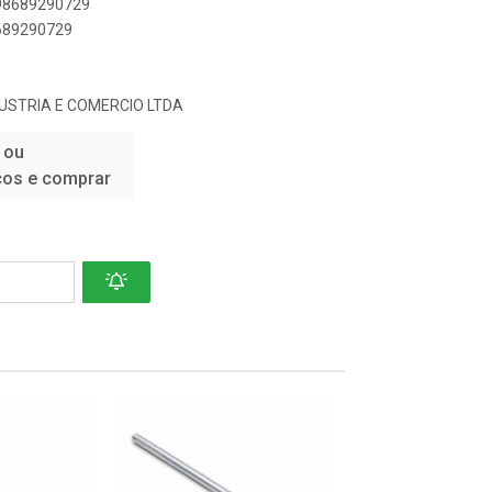
898689290729
8689290729
USTRIA E COMERCIO LTDA
 ou
ços e comprar