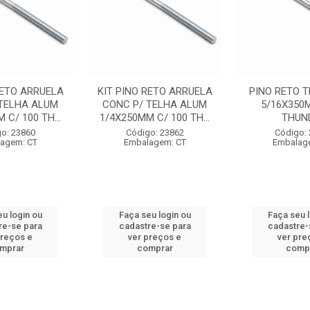
RETO ARRUELA
KIT PINO RETO ARRUELA
PINO RETO T
 TELHA ALUM
CONC P/ TELHA ALUM
5/16X350
 C/ 100 TH...
1/4X250MM C/ 100 TH...
THUN
o: 23860
Código: 23862
Código:
agem: CT
Embalagem: CT
Embalag
u login ou
Faça seu login ou
Faça seu 
re-se para
cadastre-se para
cadastre-
preços e
ver preços e
ver pre
mprar
comprar
comp