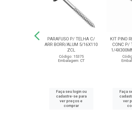
ETO TELHA 1020
PARAFUSO P/ TELHA C/
KIT PINO 
X350MM ZINC
ARR BORR/ALUM 5/16X110
CONC P/
THUNDER
ZCL
1/4X300MM
digo: 23866
Código: 15375
Códig
balagem: CT
Embalagem: CT
Embal
 seu login ou
Faça seu login ou
Faça se
astre-se para
cadastre-se para
cadast
er preços e
ver preços e
ver 
comprar
comprar
co