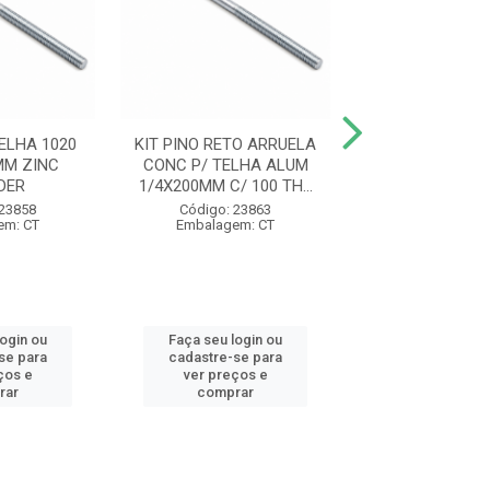
ELHA 1020
KIT PINO RETO ARRUELA
PINO RETO TEL
MM ZINC
CONC P/ TELHA ALUM
1/4X350MM 
DER
1/4X200MM C/ 100 TH...
THUNDE
 23858
Código: 23863
Código: 23
em: CT
Embalagem: CT
Embalagem:
login ou
Faça seu login ou
Faça seu log
se para
cadastre-se para
cadastre-se 
ços e
ver preços e
ver preços
rar
comprar
comprar