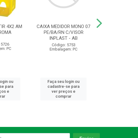
IR 4X2 AM
CAIXA MEDIDOR MONO 07
ELETRODUTO C
 ROMA
PE/BA/RN C/VISOR
AM 1/2 20MM 
INPLAST - AB
1230 KRONA
 5726
Código: 5753
Código: 93
em: PC
Embalagem: PC
Embalagem:
login ou
Faça seu login ou
Faça seu log
se para
cadastre-se para
cadastre-se 
ços e
ver preços e
ver preços
rar
comprar
comprar