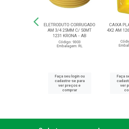
UTO CORRUGADO
ELETRODUTO CORRUGADO
CAIXA PL
 20MM C/ 50MT
AM 3/4 25MM C/ 50MT
4X2 AM 12
 KRONA - AB
1231 KRONA - AB
Códi
ódigo: 9300
Código: 9303
Embal
balagem: RL
Embalagem: RL
 seu login ou
Faça seu login ou
Faça se
astre-se para
cadastre-se para
cadast
er preços e
ver preços e
ver 
comprar
comprar
co