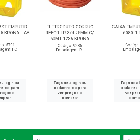
AST EMBUTIR
ELETRODUTO CORRUG
CAIXA EMBUT
65 KRONA - AB
REFOR LR 3/4 25MM C/
6080-1
50MT 1236 KRONA
go: 5791
Código:
Código: 9286
agem: PC
Embalag
Embalagem: RL
u login ou
Faça seu login ou
Faça seu 
re-se para
cadastre-se para
cadastre-
preços e
ver preços e
ver pre
mprar
comprar
comp