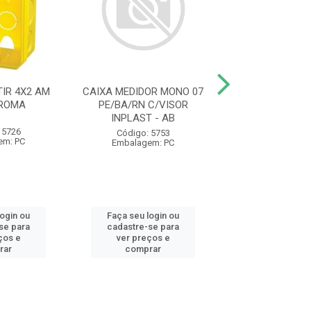
IR 4X2 AM
CAIXA MEDIDOR MONO 07
ELETRODUTO C
 ROMA
PE/BA/RN C/VISOR
AM 1/2 20MM 
INPLAST - AB
1230 KRONA
 5726
Código: 5753
Código: 93
em: PC
Embalagem: PC
Embalagem:
login ou
Faça seu login ou
Faça seu log
se para
cadastre-se para
cadastre-se 
ços e
ver preços e
ver preços
rar
comprar
comprar