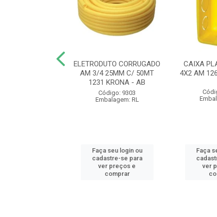
UTO CORRUGADO
ELETRODUTO CORRUGADO
CAIXA PL
 20MM C/ 50MT
AM 3/4 25MM C/ 50MT
4X2 AM 12
 KRONA - AB
1231 KRONA - AB
Códi
ódigo: 9300
Código: 9303
Embal
balagem: RL
Embalagem: RL
 seu login ou
Faça seu login ou
Faça se
astre-se para
cadastre-se para
cadast
er preços e
ver preços e
ver 
comprar
comprar
co