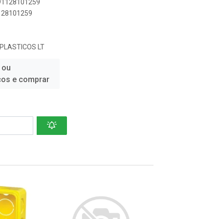
891128101259
1128101259
PLASTICOS LT
 ou
ços e comprar