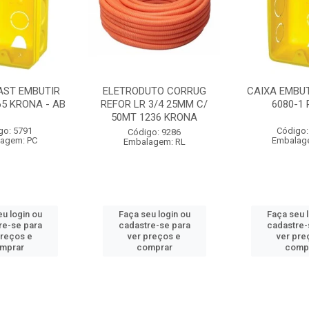
AST EMBUTIR
ELETRODUTO CORRUG
CAIXA EMBUT
65 KRONA - AB
REFOR LR 3/4 25MM C/
6080-1
50MT 1236 KRONA
go: 5791
Código:
Código: 9286
agem: PC
Embalag
Embalagem: RL
u login ou
Faça seu login ou
Faça seu 
re-se para
cadastre-se para
cadastre-
preços e
ver preços e
ver pre
mprar
comprar
comp