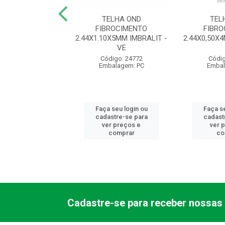
DRADA N 3 CABO
TELHA OND
TEL
 Y PLASTICO
FIBROCIMENTO
FIBR
34 TRAMONTINA -
2.44X1.10X5MM IMBRALIT -
2.44X0,50X
V...
VE
digo: 12581
Código: 24772
Códig
balagem: PC
Embalagem: PC
Embal
 seu login ou
Faça seu login ou
Faça se
astre-se para
cadastre-se para
cadast
er preços e
ver preços e
ver 
comprar
comprar
co
Cadastre-se para receber nossas 