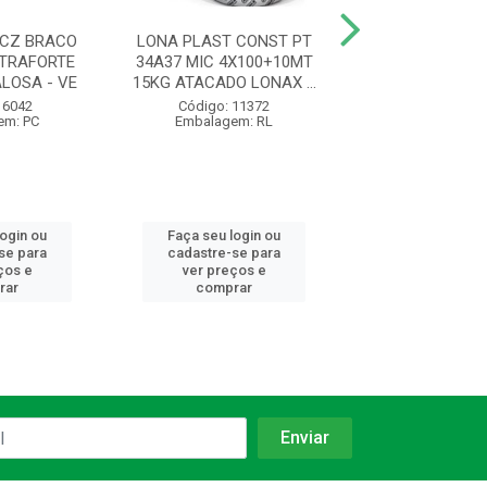
CZ BRACO
LONA PLAST CONST PT
PA QUADRADA N
TRAFORTE
34A37 MIC 4X100+10MT
MAD Y PLAS
LOSA - VE
15KG ATACADO LONAX ...
77464/434 TRAM
V...
 6042
Código: 11372
em: PC
Embalagem: RL
Código: 12
Embalagem:
login ou
Faça seu login ou
Faça seu log
se para
cadastre-se para
cadastre-se 
ços e
ver preços e
ver preços
rar
comprar
comprar