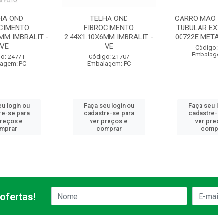
HA OND
TELHA OND
CARRO MAO 
OCIMENTO
FIBROCIMENTO
TUBULAR EX
4MM IMBRALIT -
2.44X1.10X6MM IMBRALIT -
00722E META
VE
VE
Código:
Embalag
o: 24771
Código: 21707
agem: PC
Embalagem: PC
u login ou
Faça seu login ou
Faça seu 
re-se para
cadastre-se para
cadastre-
preços e
ver preços e
ver pre
mprar
comprar
comp
ofertas!