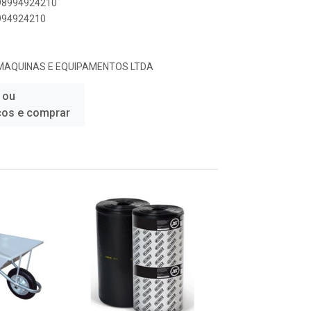
898994924210
8994924210
 MAQUINAS E EQUIPAMENTOS LTDA
 ou
ços e comprar