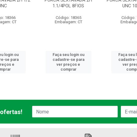
TAVADA 2H 1/2
PORCA SEXTAVADA 2H
PORCA SEXTAV
UNC
1.1/4POL 8FIOS
UNC 10
o: 18366
Código: 18365
Código:
agem: CT
Embalagem: CT
Embalag
u login ou
Faça seu login ou
Faça seu 
re-se para
cadastre-se para
cadastre-
preços e
ver preços e
ver pre
mprar
comprar
comp
ofertas!