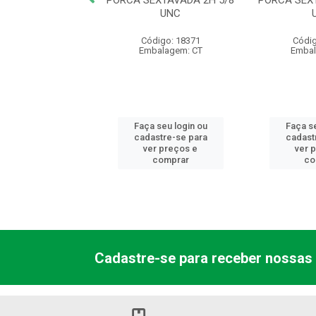
 SEXTAVADA 2H
PORCA SEXTAVADA 2H 5/8
PORCA SEX
1.1/4 UNC
UNC
digo: 25959
Código: 18371
Códig
balagem: CT
Embalagem: CT
Embal
 seu login ou
Faça seu login ou
Faça se
astre-se para
cadastre-se para
cadast
er preços e
ver preços e
ver 
comprar
comprar
co
Cadastre-se para receber nossas 