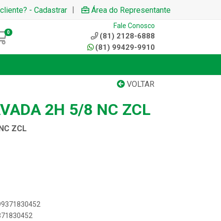
|
cliente? - Cadastrar
Área do Representante
Fale Conosco
0
(81) 2128-6888
(81) 99429-9910
VOLTAR
VADA 2H 5/8 NC ZCL
NC ZCL
899371830452
9371830452