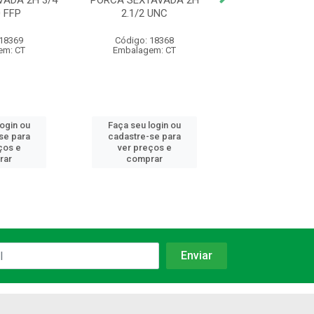
ADA 2H 3/4
PORCA SEXTAVADA 2H
PORCA SEXTAV
 FFP
2.1/2 UNC
1.1/4 UN
 18369
Código: 18368
Código: 25
em: CT
Embalagem: CT
Embalagem:
login ou
Faça seu login ou
Faça seu log
se para
cadastre-se para
cadastre-se 
ços e
ver preços e
ver preços
rar
comprar
comprar