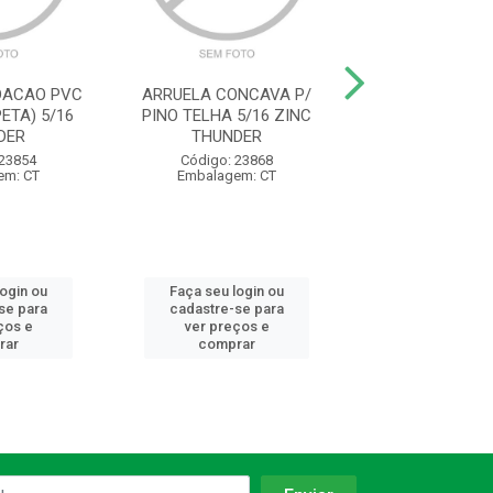
DACAO PVC
ARRUELA CONCAVA P/
ARRUELA CONC
ETA) 5/16
PINO TELHA 5/16 ZINC
PINO TELHA 1
DER
THUNDER
THUNDE
 23854
Código: 23868
Código: 23
em: CT
Embalagem: CT
Embalagem:
login ou
Faça seu login ou
Faça seu log
se para
cadastre-se para
cadastre-se 
ços e
ver preços e
ver preços
rar
comprar
comprar