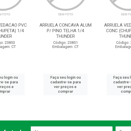
VEDACAO PVC
ARRUELA CONCAVA ALUM
ARRUELA VE
HUPETA) 1/4
P/ PINO TELHA 1/4
CONC (CHUP
UNDER
THUNDER
THUN
o: 23853
Código: 23851
Código:
agem: CT
Embalagem: CT
Embalag
u login ou
Faça seu login ou
Faça seu 
re-se para
cadastre-se para
cadastre-
preços e
ver preços e
ver pre
mprar
comprar
comp