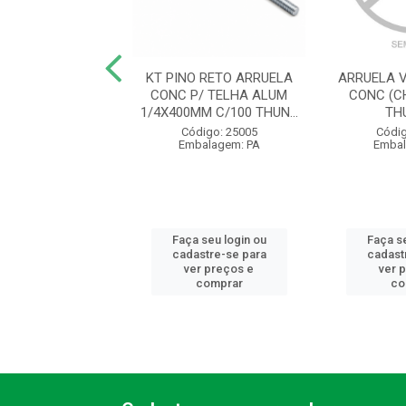
LA CONCAVA P/
KT PINO RETO ARRUELA
ARRUELA 
ELHA 1/4 ZINC
CONC P/ TELHA ALUM
CONC (C
THUNDER
1/4X400MM C/100 THUN...
TH
digo: 23852
Código: 25005
Códig
balagem: CT
Embalagem: PA
Embal
 seu login ou
Faça seu login ou
Faça se
astre-se para
cadastre-se para
cadast
er preços e
ver preços e
ver 
comprar
comprar
co