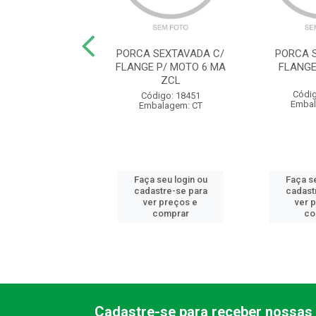
 SEXTAVADA C/
PORCA SEXTAVADA C/
PORCA 
/ PRISIONEIRO 10
FLANGE P/ MOTO 6 MA
FLANGE
MB ZCL
ZCL
Códig
digo: 18452
Código: 18451
Embal
balagem: CT
Embalagem: CT
 seu login ou
Faça seu login ou
Faça se
astre-se para
cadastre-se para
cadast
er preços e
ver preços e
ver 
comprar
comprar
co
Cadastre-se para receber nossas 