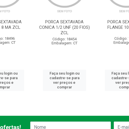
SEXTAVADA
PORCA SEXTAVADA
PORCA SE
 8 MA ZCL
CONICA 1/2 UNF (20 FIOS)
FLANGE 10
ZCL
o: 18496
Código:
Código: 18454
agem: CT
Embalag
Embalagem: CT
u login ou
Faça seu login ou
Faça seu 
re-se para
cadastre-se para
cadastre-
preços e
ver preços e
ver pre
mprar
comprar
comp
ofertas!