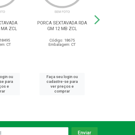
XTAVADA
PORCA SEXTAVADA RDA
PORCA SEXTAV
 MA ZCL
GM 12 MB ZCL
FLANGE P/ PRISI
MB ZCL
 18495
Código: 18675
Código: 18
em: CT
Embalagem: CT
Embalagem:
login ou
Faça seu login ou
Faça seu log
se para
cadastre-se para
cadastre-se 
ços e
ver preços e
ver preços
rar
comprar
comprar