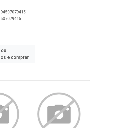
7894507079415
94507079415
 ou
ços e comprar