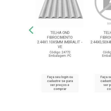
DRADA N 3 CABO
TELHA OND
TEL
 Y PLASTICO
FIBROCIMENTO
FIBR
34 TRAMONTINA -
2.44X1.10X5MM IMBRALIT -
2.44X0,50X
V...
VE
digo: 12581
Código: 24772
Códig
balagem: PC
Embalagem: PC
Embal
 seu login ou
Faça seu login ou
Faça se
astre-se para
cadastre-se para
cadast
er preços e
ver preços e
ver 
comprar
comprar
co