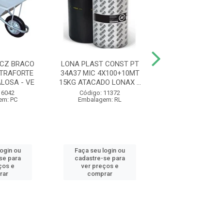
CZ BRACO
LONA PLAST CONST PT
PA QUADRADA N
TRAFORTE
34A37 MIC 4X100+10MT
MAD Y PLAS
LOSA - VE
15KG ATACADO LONAX ...
77464/434 TRAM
V...
 6042
Código: 11372
em: PC
Embalagem: RL
Código: 12
Embalagem:
login ou
Faça seu login ou
Faça seu log
se para
cadastre-se para
cadastre-se 
ços e
ver preços e
ver preços
rar
comprar
comprar