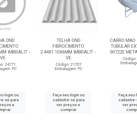
HA OND
TELHA OND
CARRO MAO 
OCIMENTO
FIBROCIMENTO
TUBULAR EX
4MM IMBRALIT -
2.44X1.10X6MM IMBRALIT -
00722E META
VE
VE
Código:
Embalag
o: 24771
Código: 21707
agem: PC
Embalagem: PC
u login ou
Faça seu login ou
Faça seu 
re-se para
cadastre-se para
cadastre-
preços e
ver preços e
ver pre
mprar
comprar
comp