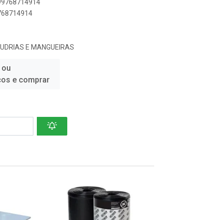
899768714914
9768714914
QUDRIAS E MANGUEIRAS
 ou
ços e comprar