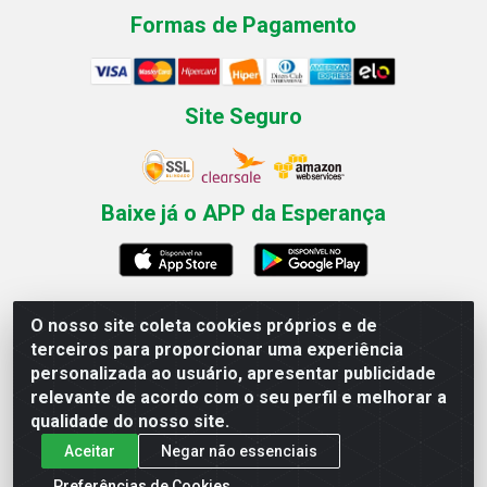
Formas de Pagamento
Site Seguro
Baixe já o APP da Esperança
O nosso site coleta cookies próprios e de
Esperança Nordeste - Rua Professor Caldas Filho, 291 -
terceiros para proporcionar uma experiência
Estância - Recife / PE CEP: 50771-335 - CNPJ
personalizada ao usuário, apresentar publicidade
03.666.136/0001-23
relevante de acordo com o seu perfil e melhorar a
qualidade do nosso site.
Aceitar
Negar não essenciais
Preferências de Cookies