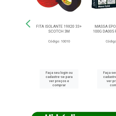
ANCA 1000G
FITA ISOLANTE 19X20 33+
MASSA EPO
X NORCOLA
SCOTCH 3M
100G DA005 
o: 7592
Código: 10010
Código
u login ou
Faça seu login ou
Faça seu
e-se para
cadastre-se para
cadastr
reços e
ver preços e
ver p
mprar
comprar
com