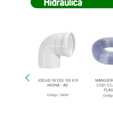
COTE FLEXIVEL
JOELHO 90 ESG 100 619
MANGUEIR
 743 KRONA
KRONA - AB
1/2X1.5 C
PLA
o: 9352
Código: 10659
Código