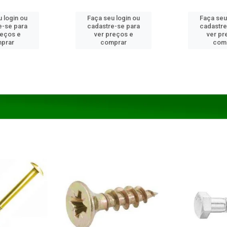
 login ou
Faça seu login ou
Faça seu
e-se para
cadastre-se para
cadastre
reços e
ver preços e
ver pr
prar
comprar
com