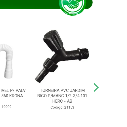
IVEL P/ VALV
TORNEIRA PVC JARDIM
TUBO ESG PR
/2 860 KRONA
BICO P/MANG 1/2-3/4 101
KRONA
HERC - AB
: 19909
Código:
Código: 21153