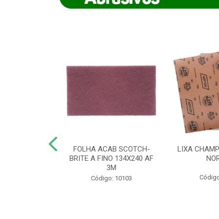
IAMANTADO
FOLHA ACAB SCOTCH-
LIXA CHAMP
NT SECO REFR
BRITE A FINO 134X240 AF
NO
TON - AB (...
3M
Código
o: 8880
Código: 10103