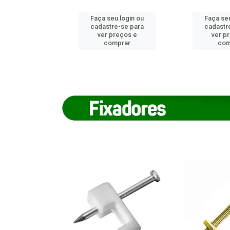
u login ou
Faça seu login ou
Faça seu
e-se para
cadastre-se para
cadastr
reços e
ver preços e
ver p
mprar
comprar
com