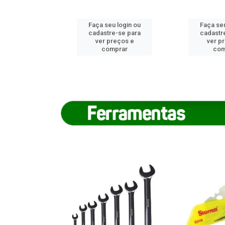
u login ou
Faça seu login ou
Faça seu
e-se para
cadastre-se para
cadastr
reços e
ver preços e
ver p
mprar
comprar
com