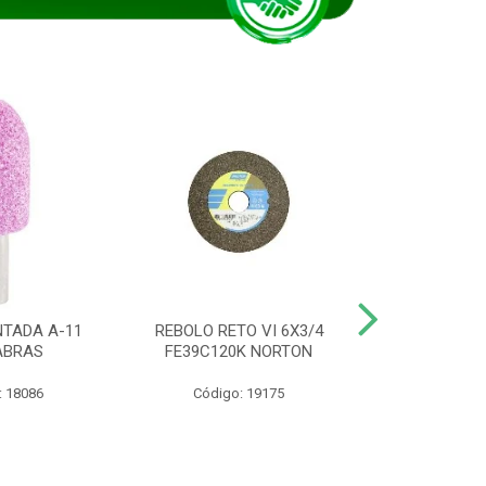
TADA A-11
REBOLO RETO VI 6X3/4
DISCO CORTE
ABRAS
FE39C120K NORTON
115BNA12 1
: 18086
Código: 19175
Código