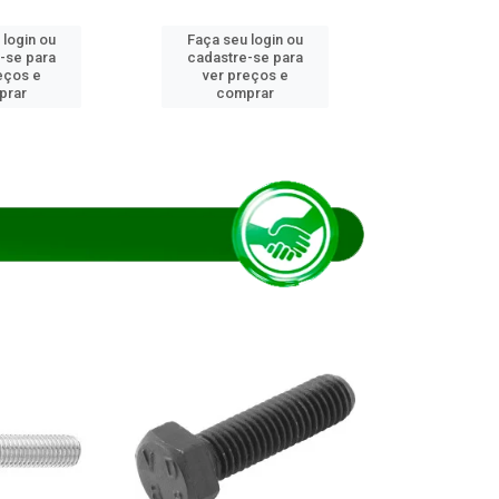
 login ou
Faça seu login ou
Faça seu 
-se para
cadastre-se para
cadastre
eços e
ver preços e
ver pr
prar
comprar
comp