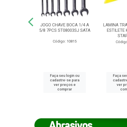
REIRO 8 CANTO
JOGO CHAVE BOCA 1/4 A
LAMINA TRA
DADO 170/8
5/8 7PCS ST08003SJ SATA
ESTILETE 
S (IMP)
STA
Código: 10815
o: 7746
Código
u login ou
Faça seu login ou
Faça seu
e-se para
cadastre-se para
cadastr
reços e
ver preços e
ver p
mprar
comprar
com