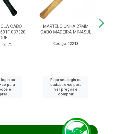
BOLA CABO
MARTELO UNHA 27MM
SERRA COP
8601F 037320
CABO MADEIRA MINASUL
FCH0196G
ORE
STAR
Código: 12213
: 12175
Código:
 login ou
Faça seu login ou
Faça seu 
-se para
cadastre-se para
cadastre
eços e
ver preços e
ver pr
prar
comprar
comp