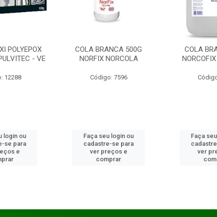
XI POLYEPOX
COLA BRANCA 500G
COLA BR
PULVITEC - VE
NORFIX NORCOLA
NORCOFIX
: 12288
Código: 7596
Código
 login ou
Faça seu login ou
Faça seu
e-se para
cadastre-se para
cadastre
reços e
ver preços e
ver pr
prar
comprar
com