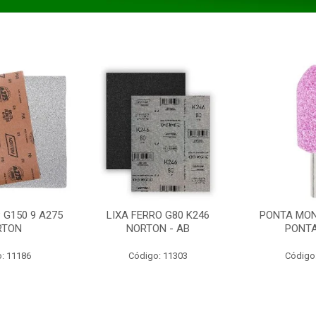
 G150 9 A275
LIXA FERRO G80 K246
PONTA MON
RTON
NORTON - AB
PONT
: 11186
Código: 11303
Código