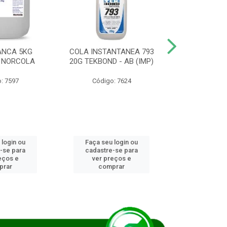
ANCA 5KG
COLA INSTANTANEA 793
COLA JUN
 NORCOLA
20G TEKBOND - AB (IMP)
DIESEL BI
: 7597
Código: 7624
Código
 login ou
Faça seu login ou
Faça seu 
-se para
cadastre-se para
cadastre
eços e
ver preços e
ver pr
prar
comprar
comp