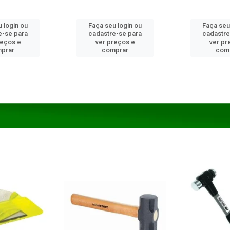
 login ou
Faça seu login ou
Faça seu
e-se para
cadastre-se para
cadastre
reços e
ver preços e
ver pr
prar
comprar
com