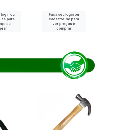
 login ou
Faça seu login ou
Faça seu 
-se para
cadastre-se para
cadastre
eços e
ver preços e
ver pr
prar
comprar
comp