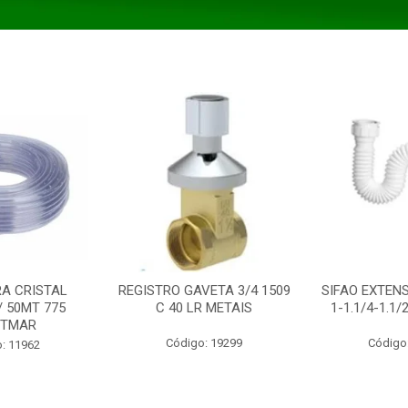
A CRISTAL
REGISTRO GAVETA 3/4 1509
SIFAO EXTENS
/ 50MT 775
C 40 LR METAIS
1-1.1/4-1.1
STMAR
Código: 19299
Código
: 11962