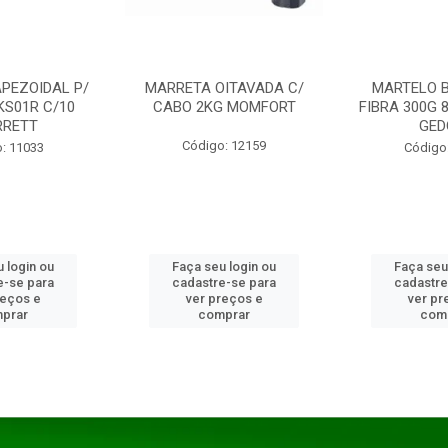
PEZOIDAL P/
MARRETA OITAVADA C/
MARTELO 
KS01R C/10
CABO 2KG MOMFORT
FIBRA 300G 
RRETT
GED
Código: 12159
: 11033
Código
 login ou
Faça seu login ou
Faça seu
e-se para
cadastre-se para
cadastre
reços e
ver preços e
ver pr
prar
comprar
com