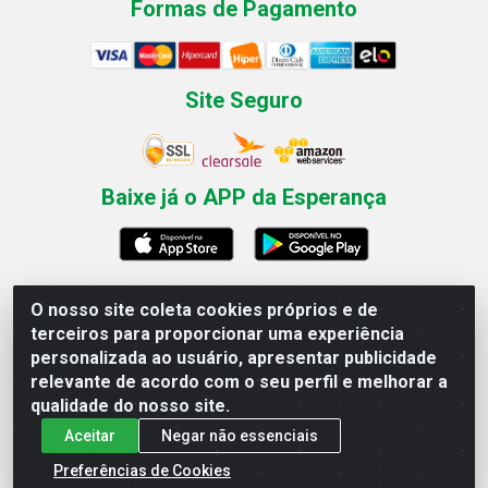
Formas de Pagamento
Site Seguro
Baixe já o APP da Esperança
O nosso site coleta cookies próprios e de
Esperança Nordeste - Rua Professor Caldas Filho, 291 -
terceiros para proporcionar uma experiência
Estância - Recife / PE CEP: 50771-335 - CNPJ
personalizada ao usuário, apresentar publicidade
03.666.136/0001-23
relevante de acordo com o seu perfil e melhorar a
qualidade do nosso site.
Aceitar
Negar não essenciais
Preferências de Cookies