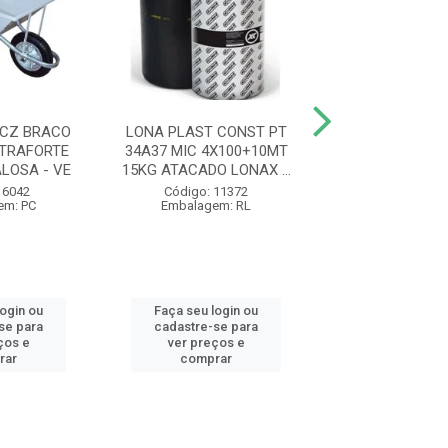
CZ BRACO
LONA PLAST CONST PT
PA QUADRADA N
TRAFORTE
34A37 MIC 4X100+10MT
MAD Y PLAS
LOSA - VE
15KG ATACADO LONAX ...
77464/434 TRAM
V...
 6042
Código: 11372
em: PC
Embalagem: RL
Código: 12
Embalagem:
login ou
Faça seu login ou
Faça seu log
se para
cadastre-se para
cadastre-se 
ços e
ver preços e
ver preços
rar
comprar
comprar