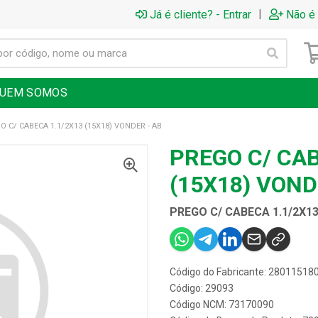
|
Já é cliente? - Entrar
Não é 
UEM SOMOS
O C/ CABECA 1.1/2X13 (15X18) VONDER - AB
PREGO C/ CAB
(15X18) VOND
PREGO C/ CABECA 1.1/2X13
Código do Fabricante: 28011518
Código: 29093
Código NCM: 73170090