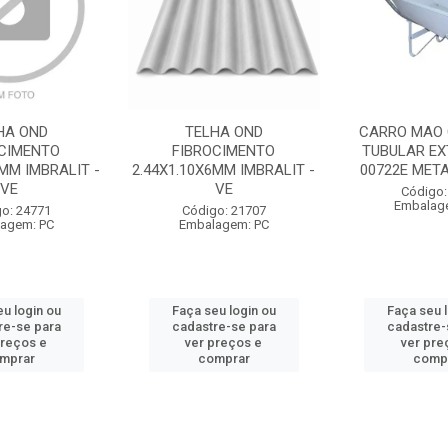
HA OND
TELHA OND
CARRO MAO 
OCIMENTO
FIBROCIMENTO
TUBULAR EX
4MM IMBRALIT -
2.44X1.10X6MM IMBRALIT -
00722E META
VE
VE
Código:
Embalag
o: 24771
Código: 21707
agem: PC
Embalagem: PC
u login ou
Faça seu login ou
Faça seu 
re-se para
cadastre-se para
cadastre-
preços e
ver preços e
ver pre
mprar
comprar
comp