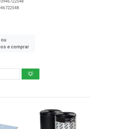
893946722548
3946722548
 ou
ços e comprar