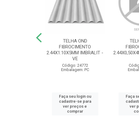
DRADA N 3 CABO
TELHA OND
TEL
 Y PLASTICO
FIBROCIMENTO
FIBR
34 TRAMONTINA -
2.44X1.10X5MM IMBRALIT -
2.44X0,50X
V...
VE
digo: 12581
Código: 24772
Códig
balagem: PC
Embalagem: PC
Embal
 seu login ou
Faça seu login ou
Faça se
astre-se para
cadastre-se para
cadast
er preços e
ver preços e
ver 
comprar
comprar
co