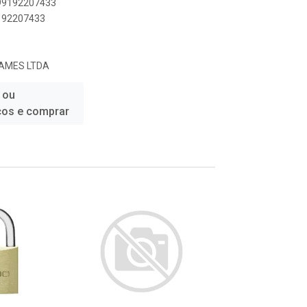
899192207433
9192207433
AMES LTDA
 ou
ços e comprar