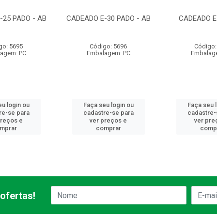
-25 PADO - AB
CADEADO E-30 PADO - AB
CADEADO E
go: 5695
Código: 5696
Código:
agem: PC
Embalagem: PC
Embalag
u login ou
Faça seu login ou
Faça seu 
re-se para
cadastre-se para
cadastre-
preços e
ver preços e
ver pre
mprar
comprar
comp
ofertas!