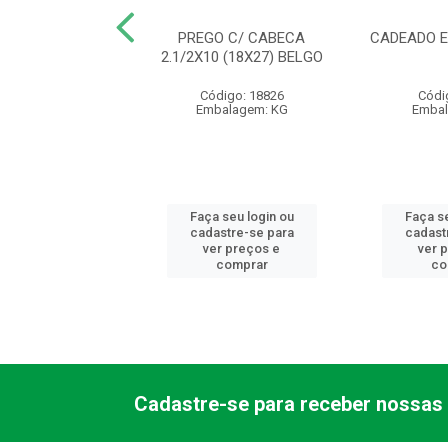
URA 1000 ALAV
PREGO C/ CABECA
CADEADO E
 EXT 1001/05EC
2.1/2X10 (18X27) BELGO
LVANA - AB
Código: 18826
Códi
ódigo: 9809
Embalagem: KG
Embal
balagem: PC
 seu login ou
Faça seu login ou
Faça se
astre-se para
cadastre-se para
cadast
er preços e
ver preços e
ver 
comprar
comprar
co
Cadastre-se para receber nossas 