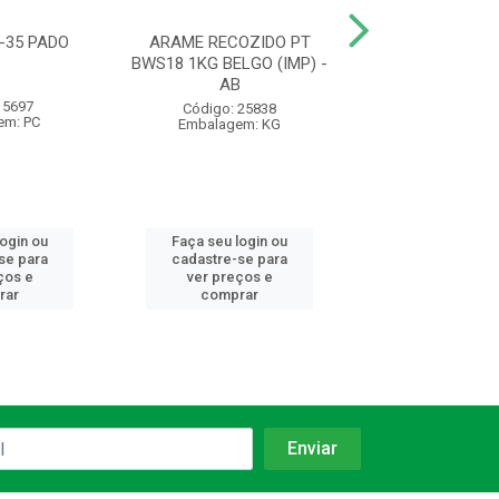
-35 PADO
ARAME RECOZIDO PT
FECHADURA 10
BWS18 1KG BELGO (IMP) -
F10 CR EXT 10
AB
SILVANA -
 5697
Código: 25838
Código: 98
em: PC
Embalagem: KG
Embalagem:
login ou
Faça seu login ou
Faça seu log
se para
cadastre-se para
cadastre-se 
ços e
ver preços e
ver preços
rar
comprar
comprar